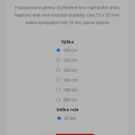
Poplastované pletivo čtyřhranné bez napínacího drátu.
Napínací drát není součástí dodávky. Oko 55 x 55 mm,
balení kompaktní role 25 bm, barva zelená.
Výška
100 cm
125 cm
150 cm
160 cm
180 cm
200 cm
Délka role
25 bm