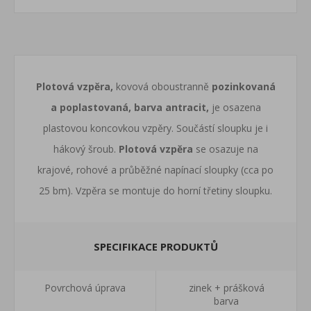
Plotová vzpěra,
kovová oboustranně
pozinkovaná
a poplastovaná, barva antracit,
je osazena
plastovou koncovkou vzpěry. Součástí sloupku je i
hákový šroub.
Plotová vzpěra
se osazuje na
krajové, rohové a průběžné napínací sloupky (cca po
25 bm). Vzpěra se montuje do horní třetiny sloupku.
SPECIFIKACE PRODUKTŮ
Povrchová úprava
zinek + prášková
barva