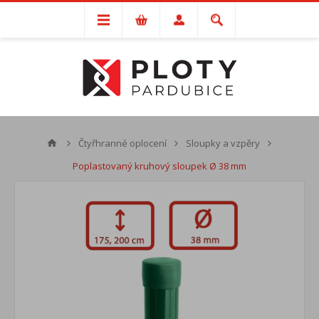
Čtyřhranné oplocení
Sloupky a vzpěry
Poplastovaný kruhový sloupek Ø 38 mm