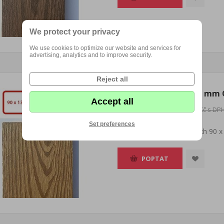
We protect your privacy
We use cookies to optimize our website and services for
advertising, analytics and to improve security.
Reject all
Plotovka WPC 90 x 13 mm 
Accept all
130,68 Kč s DPH
145,20 Kč s DP
Set preferences
Plotovka WPC o rozměrech 90 x
POPTAT