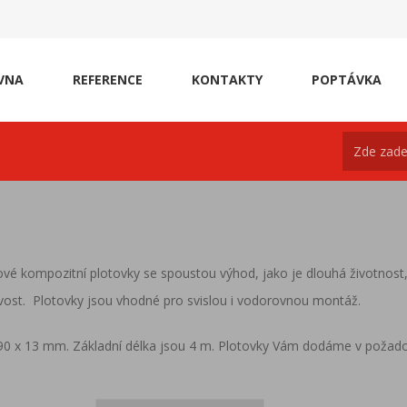
VNA
REFERENCE
KONTAKTY
POPTÁVKA
vé kompozitní plotovky se spoustou výhod, jako je dlouhá životnost,
ost. Plotovky jsou vhodné pro svislou i vodorovnou montáž.
0 x 13 mm. Základní délka jsou 4 m. Plotovky Vám dodáme v požado