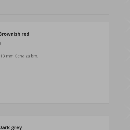
Brownish red
H
 13 mm Cena za bm.
Dark grey