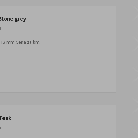
Stone grey
H
 13 mm Cena za bm.
 Teak
H