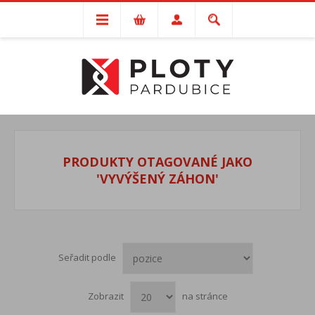
PRODUKTY OTAGOVANÉ JAKO
'VYVÝŠENÝ ZÁHON'
Seřadit podle
Zobrazit
na stránce