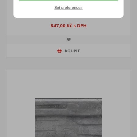
Deska vyvýšeného záhonu 1 x 0,25 m dřevo
Set preferences
847,00 Kč s DPH
KOUPIT