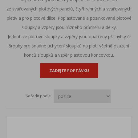
ze
svařovaných plotových panelů
,
čtyřhranných
a
svařovaných
pletiv
a pro
plotové dílce
. Poplastované a pozinkované plotové
sloupky a vzpěry jsou různého průměru a délky.
Jednotlivé plotové sloupky a vzpěry jsou opatřeny příchytky či
šrouby pro snadné uchycení sloupků na plot, včetně osazení
konců sloupků a vzpěr plastovou koncovkou.
ZADEJTE POPTÁVKU
Seřadit podle