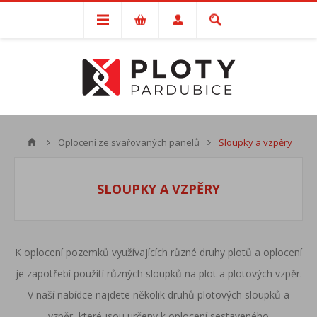
Oplocení ze svařovaných panelů
Sloupky a vzpěry
SLOUPKY A VZPĚRY
K oplocení pozemků využívajících různé druhy plotů a oplocení
je zapotřebí použití různých sloupků na plot a plotových vzpěr.
V naší nabídce najdete několik druhů plotových sloupků a
vzpěr, které jsou určeny k oplocení sestaveného